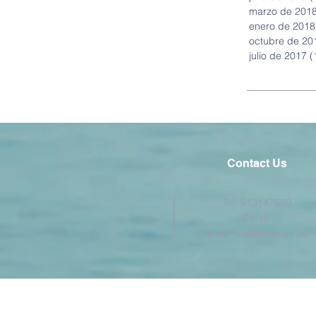
marzo de 201
enero de 2018
octubre de 20
julio de 2017
(
Contact Us
Tel: 913147650
Email:
erasmus@iestetuan.es